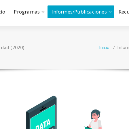
cio
Programas
Informes/Publicaciones
Rec
idad (2020)
Inicio
/
Infor