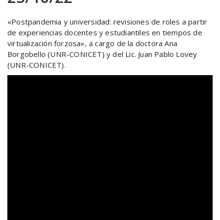
«Postpandemia y universidad: revisiones de roles a partir
de experiencias docentes y estudiantiles en tiempos de
virtualización forzosa», a cargo de la doctora Ana
Borgobello (UNR-CONICET) y del Lic. Juan Pablo Lovey
(UNR-CONICET).