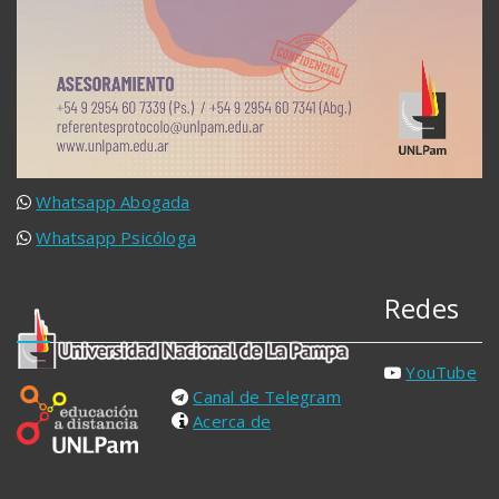
Whatsapp Abogada
Whatsapp Psicóloga
Redes
YouTube
Canal de Telegram
Acerca de