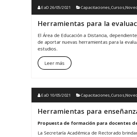
EaD
26/05/2021
Capacitaciones
,
Cursos
,
Nove
Herramientas para la evaluaci
El Área de Educación a Distancia, dependient
de aportar nuevas herramientas para la evalua
estudios.
Leer más
EaD
10/05/2021
Capacitaciones
,
Cursos
,
Nove
Herramientas para enseñanza 
Propuesta de formación para docentes d
La Secretaría Académica de Rectorado brinda