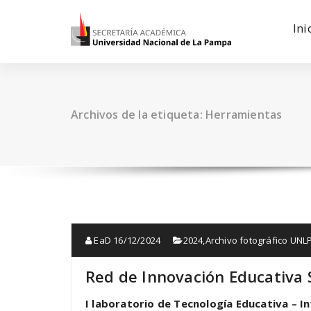
Saltar
al
Ini
contenido
Archivos de la etiqueta: Herramientas
EaD
16/12/2024
2024
,
Archivo fotográfico UN
Red de Innovación Educativa
I laboratorio de Tecnología Educativa – In