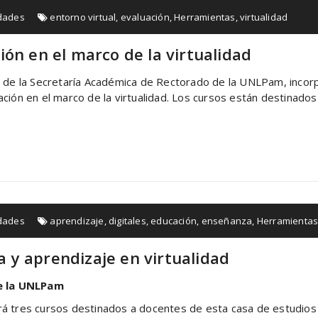
dades
entorno virtual
,
evaluación
,
Herramientas
,
virtualidad
ón en el marco de la virtualidad
e de la Secretaría Académica de Rectorado de la UNLPam, incorp
ción en el marco de la virtualidad. Los cursos están destinado
dades
aprendizaje
,
digitales
,
educación
,
enseñanza
,
Herramienta
y aprendizaje en virtualidad
e la UNLPam
rá tres cursos destinados a docentes de esta casa de estudios