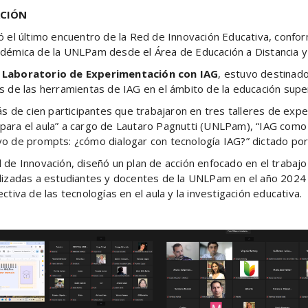
ACIÓN
ó el último encuentro de la Red de Innovación Educativa, confo
cadémica de la UNLPam desde el Área de Educación a Distancia 
 Laboratorio de Experimentación con IAG
, estuvo destinad
s de las herramientas de IAG en el ámbito de la educación super
más de cien participantes que trabajaron en tres talleres de ex
a para el aula” a cargo de Lautaro Pagnutti (UNLPam), “IAG como 
vo de prompts: ¿cómo dialogar con tecnología IAG?” dictado po
 de Innovación, diseñó un plan de acción enfocado en el trabajo
lizadas a estudiantes y docentes de la UNLPam en el año 2024 
tiva de las tecnologías en el aula y la investigación educativa.