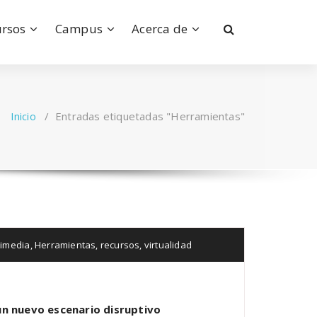
ursos
Campus
Acerca de
Inicio
/
Entradas etiquetadas "Herramientas"
timedia
,
Herramientas
,
recursos
,
virtualidad
 un nuevo escenario disruptivo