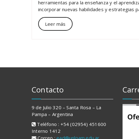
herramientas para la enseñanza y el aprendizaj
incorporar nuevas habilidades y estrategias 
Leer más
Contacto
Carr
9 de Julio 320 – Santa Rosa – La
Pampa – Argentina
Teléfono : +54 (02954) 451600
Interno 1412
Correo :
ead@unlpam.edu.ar