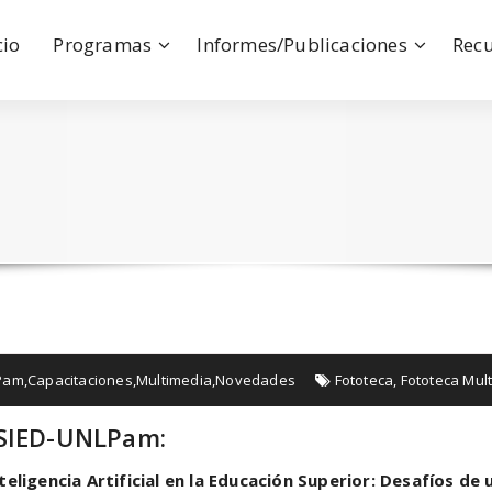
cio
Programas
Informes/Publicaciones
Rec
LPam
,
Capacitaciones
,
Multimedia
,
Novedades
Fototeca
,
Fototeca Mul
 SIED-UNLPam:
teligencia Artificial en la Educación Superior: Desafíos de