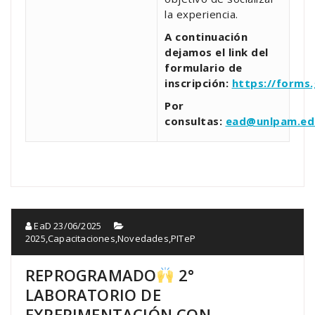
la experiencia.
A continuación
dejamos el link del
formulario de
inscripción:
https://forms
Por
consultas:
ead@unlpam.ed
EaD
23/06/2025
2025
,
Capacitaciones
,
Novedades
,
PITeP
REPROGRAMADO
2°
LABORATORIO DE
EXPERIMENTACIÓN CON