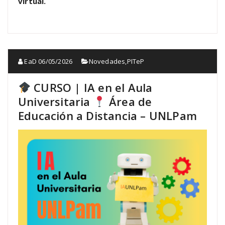
virtual.
EaD
06/05/2026
Novedades
,
PITeP
CURSO | IA en el Aula
Universitaria
Área de
Educación a Distancia – UNLPam