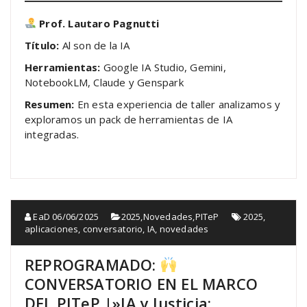
Prof. Lautaro Pagnutti
Título:
Al son de la IA
Herramientas:
Google IA Studio, Gemini,
NotebookLM, Claude y Genspark
Resumen:
En esta experiencia de taller analizamos y
exploramos un pack de herramientas de IA
integradas.
EaD
06/06/2025
2025
,
Novedades
,
PITeP
2025
,
aplicaciones
,
conversatorio
,
IA
,
novedades
REPROGRAMADO:
CONVERSATORIO EN EL MARCO
DEL PITeP |»IA y Justicia: