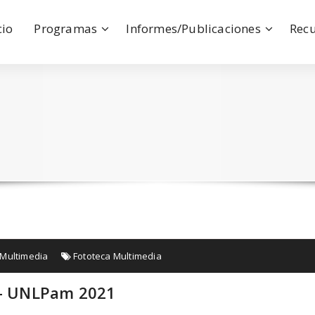
cio
Programas
Informes/Publicaciones
Rec
1
Multimedia
Fototeca Multimedia
a – UNLPam 2021